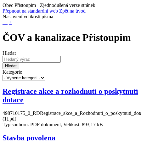
Obec Přistoupim
- Zjednodušená verze stránek
Přepnout na standardní web
Zpět na úvod
Nastavení velikosti písma
—
+
ČOV a kanalizace Přistoupim
Hledat
Hledat
Kategorie
Registrace akce a rozhodnutí o poskytnutí
dotace
498710175_0_RDRegistrace_akce_a_Rozhodnuti_o_poskytnuti_do
(1).pdf
Typ souboru: PDF dokument, Velikost: 893,17 kB
Stavba povolena