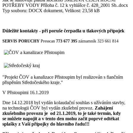
POTŘEBY VODY Příloha č. 12 k vyhlášce č. 428_2001 Sb..docx
Typ souboru: DOCX dokument, Velikost: 23,58 kB
Důležité kontakty - při poruše čerpadla u tlakových přípojek
SERVIS PORUCHY
Presscan
773 677 395
záznamník 323 661 814
"Projekt ČOV a kanalizace Přistoupim byl realizován s fiančním
přispěním Středočeského kraje."
V Přistoupimi 16.1.2019
Dne 14.12.2018 byl vydán kolaudační souhlas s užíváním stavby,
na technologii ČOV byl vydán zkušební provoz.
Zahájení
zkušebního provozu je
od 21.1.2019, to je také termín, kdy
se můžete napojit a v tento den mohu začít poprvé odtékat
splašky z Vaší přípojky do hlavního řadu!!!