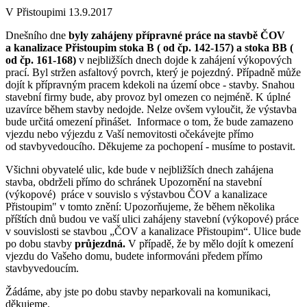
V Přistoupimi 13.9.2017
Dnešního dne
byly zahájeny přípravné práce na stavbě ČOV
a kanalizace Přistoupim stoka B ( od čp. 142-157) a stoka BB (
od čp. 161-168)
v nejbližších dnech dojde k zahájení výkopových
prací. Byl stržen asfaltový povrch, který je pojezdný. Případně může
dojít k přípravným pracem kdekoli na území obce - stavby. Snahou
stavební firmy bude, aby provoz byl omezen co nejméně. K úplné
uzavírce během stavby nedojde. Nelze ovšem vyloučit, že výstavba
bude určitá omezení přinášet. Informace o tom, že bude zamazeno
vjezdu nebo výjezdu z Vaší nemovitosti očekávejte přímo
od stavbyvedoucího. Děkujeme za pochopení - musíme to postavit.
Všichni obyvatelé ulic, kde bude v nejbližších dnech zahájena
stavba, obdrželi přímo do schránek Upozornění na stavební
(výkopové) práce v souvislo s výstavbou ČOV a kanalizace
Přistoupim" v tomto znění: Upozorňujeme, že během několika
příštích dnů budou ve vaší ulici zahájeny stavební (výkopové) práce
v souvislosti se stavbou „ČOV a kanalizace Přistoupim“. Ulice bude
po dobu stavby
průjezdná.
V případě, že by mělo dojít k omezení
vjezdu do Vašeho domu, budete informováni předem přímo
stavbyvedoucím.
Žádáme, aby jste po dobu stavby neparkovali na komunikaci,
děkujeme.