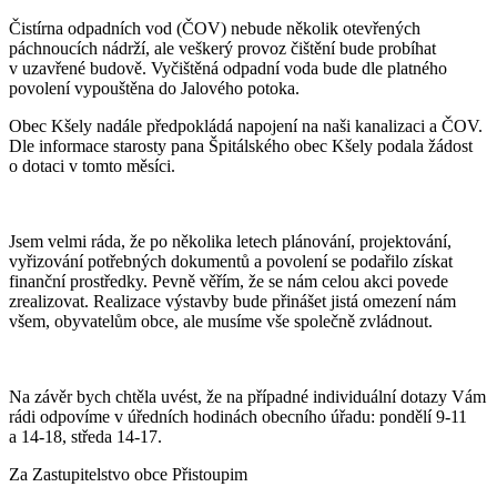
Čistírna odpadních vod (ČOV) nebude několik otevřených
páchnoucích nádrží, ale veškerý provoz čištění bude probíhat
v uzavřené budově. Vyčištěná odpadní voda bude dle platného
povolení vypouštěna do Jalového potoka.
Obec Kšely nadále předpokládá napojení na naši kanalizaci a ČOV.
Dle informace starosty pana Špitálského obec Kšely podala žádost
o dotaci v tomto měsíci.
Jsem velmi ráda, že po několika letech plánování, projektování,
vyřizování potřebných dokumentů a povolení se podařilo získat
finanční prostředky. Pevně věřím, že se nám celou akci povede
zrealizovat. Realizace výstavby bude přinášet jistá omezení nám
všem, obyvatelům obce, ale musíme vše společně zvládnout.
Na závěr bych chtěla uvést, že na případné individuální dotazy Vám
rádi odpovíme v úředních hodinách obecního úřadu: pondělí 9-11
a 14-18, středa 14-17.
Za Zastupitelstvo obce Přistoupim