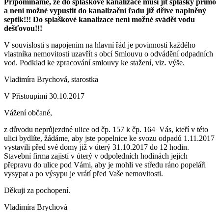
Připomínáme, že do splaškové kanalizace musí jít splašky přímo
a není možné vypustit do kanalizační řadu již dříve naplněný
septik!!! Do splaškové kanalizace není možné svádět vodu
dešťovou!!!
V souvislosti s napojením na hlavní řád je povinností každého
vlastníka nemovitosti uzavřít s obcí Smlouvu o odvádění odpadních
vod. Podklad ke zpracování smlouvy ke stažení, viz. výše.
Vladimíra Brychová, starostka
V Přistoupimi 30.10.2017
Vážení občané,
z důvodu neprůjezdné ulice od čp. 157 k čp. 164 Vás, kteří v této
ulici bydlíte, žádáme, aby jste popelnice ke svozu odpadů 1.11.2017
vystavili před své domy již v úterý 31.10.2017 do 12 hodin.
Stavební firma zajistí v úterý v odpoledních hodinách jejich
přepravu do ulice pod Vámi, aby je mohli ve středu ráno popeláři
vysypat a po výsypu je vrátí před Vaše nemovitosti.
Děkuji za pochopení.
Vladimíra Brychová