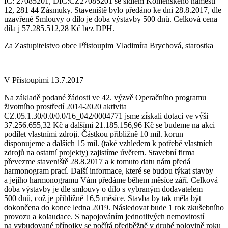
IČ: 27085201, DIČ:CZ27085201 se sídlem Komenského náměstí
12, 281 44 Zásmuky. Staveniště bylo předáno ke dni 28.8.2017, dle
uzavřené Smlouvy o dílo je doba výstavby 500 dnů. Celková cena
díla j 57.285.512,28 Kč bez DPH.
Za Zastupitelstvo obce Přistoupim Vladimíra Brychová, starostka
V Přistoupimi 13.7.2017
Na základě podané žádosti ve 42. výzvě Operačního programu
životního prostředí 2014-2020 aktivita
CZ.05.1.30/0.0/0.0/16_042/0004771 jsme získali dotaci ve výši
37.256.655,32 Kč a dalšími 21.185.156,96 Kč se budeme na akci
podílet vlastními zdroji. Částkou přibližně 10 mil. korun
disponujeme a dalších 15 mil. (také vzhledem k potřebě vlastních
zdrojů na ostatní projekty) zajistíme úvěrem. Stavební firma
převezme staveniště 28.8.2017 a k tomuto datu nám předá
harmonogram prací. Další informace, které se budou týkat stavby
a jejího harmonogramu Vám předáme během měsíce září. Celková
doba výstavby je dle smlouvy o dílo s vybraným dodavatelem
500 dnů, což je přibližně 16,5 měsíce. Stavba by tak měla být
dokončena do konce ledna 2019. Následovat bude 1 rok zkušebního
provozu a kolaudace. S napojováním jednotlivých nemovitostí
na vybudované přípojky se počítá předběžně v druhé polovině roku