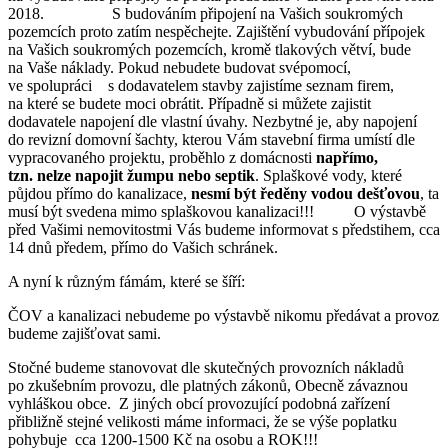
2018. S budováním připojení na Vašich soukromých
pozemcích proto zatím nespěchejte. Zajištění vybudování přípojek
na Vašich soukromých pozemcích, kromě tlakových větví, bude
na Vaše náklady. Pokud nebudete budovat svépomocí,
ve spolupráci s dodavatelem stavby zajistíme seznam firem,
na které se budete moci obrátit. Případně si můžete zajistit
dodavatele napojení dle vlastní úvahy. Nezbytné je, aby napojení
do revizní domovní šachty, kterou Vám stavební firma umístí dle
vypracovaného projektu, proběhlo z domácnosti
napřímo,
tzn. nelze napojit žumpu nebo septik
. Splaškové vody, které
půjdou přímo do kanalizace,
nesmí
být ředěny vodou dešťovou
, ta
musí být svedena mimo splaškovou kanalizaci!!! O výstavbě
před Vašimi nemovitostmi Vás budeme informovat s předstihem, cca
14 dnů předem, přímo do Vašich schránek.
A nyní k různým fámám, které se šíří:
ČOV a kanalizaci nebudeme po výstavbě nikomu předávat a provoz
budeme zajišťovat sami.
Stočné budeme stanovovat dle skutečných provozních nákladů
po zkušebním provozu, dle platných zákonů, Obecně závaznou
vyhláškou obce. Z jiných obcí provozující podobná zařízení
přibližně stejné velikosti máme informaci, že se výše poplatku
pohybuje cca 1200-1500 Kč na osobu a ROK!!!