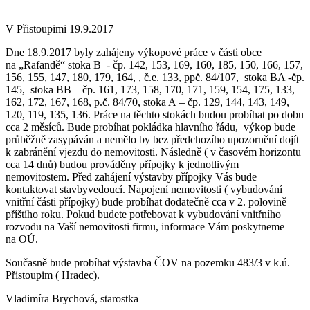
V Přistoupimi 19.9.2017
Dne 18.9.2017 byly zahájeny výkopové práce v části obce
na „Rafandě“ stoka B - čp. 142, 153, 169, 160, 185, 150, 166, 157,
156, 155, 147, 180, 179, 164, , č.e. 133, ppč. 84/107, stoka BA -čp.
145, stoka BB – čp. 161, 173, 158, 170, 171, 159, 154, 175, 133,
162, 172, 167, 168, p.č. 84/70, stoka A – čp. 129, 144, 143, 149,
120, 119, 135, 136. Práce na těchto stokách budou probíhat po dobu
cca 2 měsíců. Bude probíhat pokládka hlavního řádu, výkop bude
průběžně zasypáván a nemělo by bez předchozího upozornění dojít
k zabránění vjezdu do nemovitosti. Následně ( v časovém horizontu
cca 14 dnů) budou prováděny přípojky k jednotlivým
nemovitostem. Před zahájení výstavby přípojky Vás bude
kontaktovat stavbyvedoucí. Napojení nemovitosti ( vybudování
vnitřní části přípojky) bude probíhat dodatečně cca v 2. polovině
příštího roku. Pokud budete potřebovat k vybudování vnitřního
rozvodu na Vaší nemovitosti firmu, informace Vám poskytneme
na OÚ.
Současně bude probíhat výstavba ČOV na pozemku 483/3 v k.ú.
Přistoupim ( Hradec).
Vladimíra Brychová, starostka