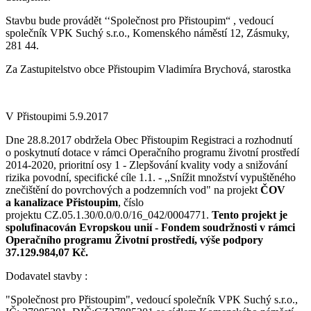
Stavbu bude provádět ‘‘Společnost pro Přistoupim“ , vedoucí
společník VPK Suchý s.r.o., Komenského náměstí 12, Zásmuky,
281 44.
Za Zastupitelstvo obce Přistoupim Vladimíra Brychová, starostka
V Přistoupimi 5.9.2017
Dne 28.8.2017 obdržela Obec Přistoupim Registraci a rozhodnutí
o poskytnutí dotace v rámci Operačního programu životní prostředí
2014-2020, prioritní osy 1 - Zlepšování kvality vody a snižování
rizika povodní, specifické cíle 1.1. - ,,Snížit množství vypuštěného
znečištění do povrchových a podzemních vod" na projekt
ČOV
a kanalizace Přistoupim
, číslo
projektu CZ.05.1.30/0.0/0.0/16_042/0004771.
Tento projekt je
spolufinacován Evropskou unií - Fondem soudržnosti v rámci
Operačního programu Životní prostředí, výše podpory
37.129.984,07 Kč.
Dodavatel stavby :
"Společnost pro Přistoupim", vedoucí společník VPK Suchý s.r.o.,