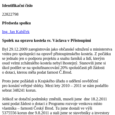
Identifikační číslo
22822798
Předseda spolku
Ing. Jan Kabíček
Spolek na opravu kostela sv. Václava v Přistoupimi
Byl 29.12.2009 zaregistrován jako občanské sdružení u ministerstva
vnitra pro spolupráci na opravě přistoupimského kostela. Z počátku
se jednalo jen o podporu projektu a snahu farníků a lidí, kterým
osud velmi zchátralého kostela nebyl lhostejný. Stanovili jsme si
úkol podílet se na spolufinancování 20% spoluúčasti při žádosti
o dotaci, kterou měla podat farnost Č.Brod.
Proto jsme požádali u Krajského úřadu o udělení osvědčení
pro konání veřejné sbírky. Mezi lety 2010 – 2011 se nám podařilo
sebrat 348241 korun.
Jelikož se dotační podmínky změnili, museli jsme dne 18.2.2011
sami podat žádost o dotaci z Programu rozvoje venkova místo
vlastníka – farnosti Český Brod. Tu jsme dostali ve výši
5375556 korun dne 9.8.2011 a stali jsme se stavebníky a investory