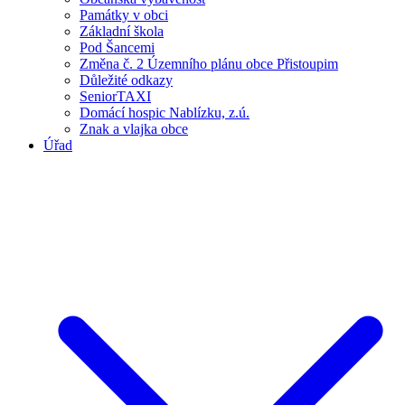
Památky v obci
Základní škola
Pod Šancemi
Změna č. 2 Územního plánu obce Přistoupim
Důležité odkazy
SeniorTAXI
Domácí hospic Nablízku, z.ú.
Znak a vlajka obce
Úřad