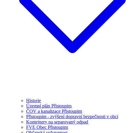
Historie
Územní plán Přistoupim
ČOV a kanalizace Přistoupim
Přistoupim - zvýšení dopravní bezpečnosti v obci
Kontejnery na separovaný odpad
FVE Obec Přistoupim
Občanská vybavenost