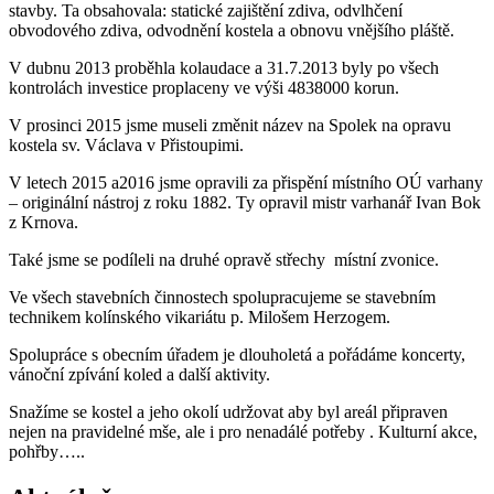
stavby. Ta obsahovala: statické zajištění zdiva, odvlhčení
obvodového zdiva, odvodnění kostela a obnovu vnějšího pláště.
V dubnu 2013 proběhla kolaudace a 31.7.2013 byly po všech
kontrolách investice proplaceny ve výši 4838000 korun.
V prosinci 2015 jsme museli změnit název na Spolek na opravu
kostela sv. Václava v Přistoupimi.
V letech 2015 a2016 jsme opravili za přispění místního OÚ varhany
– originální nástroj z roku 1882. Ty opravil mistr varhanář Ivan Bok
z Krnova.
Také jsme se podíleli na druhé opravě střechy místní zvonice.
Ve všech stavebních činnostech spolupracujeme se stavebním
technikem kolínského vikariátu p. Milošem Herzogem.
Spolupráce s obecním úřadem je dlouholetá a pořádáme koncerty,
vánoční zpívání koled a další aktivity.
Snažíme se kostel a jeho okolí udržovat aby byl areál připraven
nejen na pravidelné mše, ale i pro nenadálé potřeby . Kulturní akce,
pohřby…..