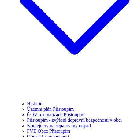
Historie
Územní plán Přistoupim
ČOV a kanalizace Přistoupim
Přistoupim - zvýšení dopravní bezpečnosti v obci
Kontejnery na separovaný odpad
FVE Obec Přistoupim
Občanská vybavenost