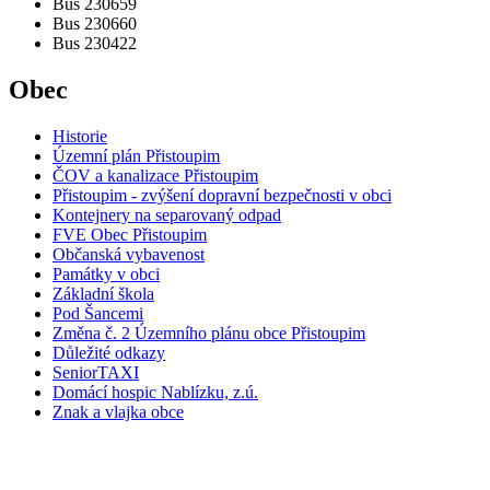
Bus 230659
Bus 230660
Bus 230422
Obec
Historie
Územní plán Přistoupim
ČOV a kanalizace Přistoupim
Přistoupim - zvýšení dopravní bezpečnosti v obci
Kontejnery na separovaný odpad
FVE Obec Přistoupim
Občanská vybavenost
Památky v obci
Základní škola
Pod Šancemi
Změna č. 2 Územního plánu obce Přistoupim
Důležité odkazy
SeniorTAXI
Domácí hospic Nablízku, z.ú.
Znak a vlajka obce