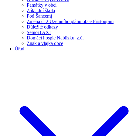
Památky v obci
Základní škola
Pod Šancemi
Změna č. 2 Územního plánu obce Přistoupim
Důležité odkazy
SeniorTAXI
Domácí hospic Nablízku, z.ú.
Znak a vlajka obce
Úřad