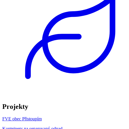
Projekty
FVE obec Přistoupím
Kontejnery na separovaný odpad